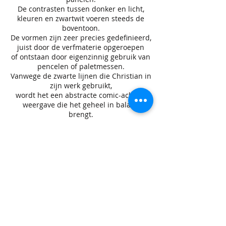
De contrasten tussen donker en licht,
kleuren en zwartwit voeren steeds de
boventoon.
De vormen zijn zeer precies gedefinieerd,
juist door de verfmaterie opgeroepen
of ontstaan door eigenzinnig gebruik van
pencelen of paletmessen.
Vanwege de zwarte lijnen die Christian in
zijn werk gebruikt,
wordt het een abstracte comic-achtige
weergave die het geheel in balans
brengt.
Zijn werk neigt naar Street-art of Urban-
art.
De kunstwerken zijn visuele
samenballingen van ervaringen, dromen
en overpeinzingen.
Autobiografische beelden, waarin
Christian probeert het waarnemingsveld
te verbreden tot voorbij het puur visuele.
Er zit meer achter dan je ziet; kunst als
voedsel voor het oog en de geest.