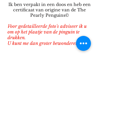
Ik ben verpakt in een doos en heb een
certificaat van origine van de The
Pearly Penguins©
Voor gedetailleerde foto's adviseer ik u
om op het plaatje van de pinguin te
drukken.
U kunt me dan groter bewonderen.
MIDI : Afmeting : 23 Cm. Hoog
inclusief een electronic
chip
Prijs : € 395,-
STANDARD : Afmeting : 43 Cm. Hoog
inclusief een electronic
chip
Prijs : € 995,-
INFO