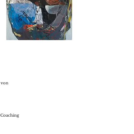
n von
m Coaching