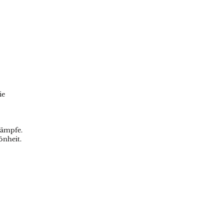
ie
Kämpfe.
önheit.