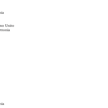
nia
gno Unito
ttonia
nia